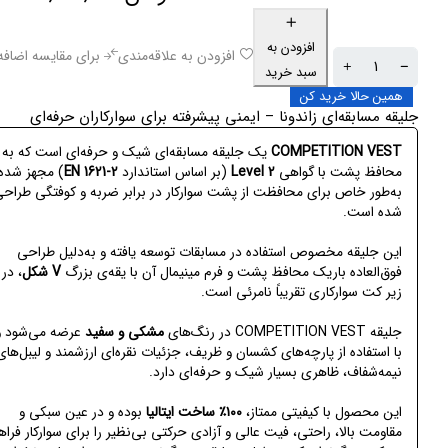
افزودن به
افزودن به علاقه‌مندی
برای مقایسه اضافه
سبد خرید
همین حالا خرید کن
جلیقه مسابقه‌ای زاندونا – ایمنی پیشرفته برای سوارکاران حرفه‌ای
COMPETITION VEST
یک جلیقه مسابقه‌ای شیک و حرفه‌ای است که به
محافظ پشت با گواهی
Level 2
(بر اساس استاندارد
EN 1621-2
) مجهز شده 
به‌طور خاص برای محافظت از پشت سوارکار در برابر ضربه و کوفتگی طراح
شده است.
این جلیقه مخصوص استفاده در مسابقات توسعه یافته و به‌دلیل طراحی
فوق‌العاده باریک محافظ پشت و فرم مینیمال آن با یقه‌ی بزرگ
V شکل
، در
زیر کت سوارکاری تقریباً نامرئی است.
جلیقه COMPETITION VEST در رنگ‌های
مشکی و سفید
عرضه می‌شود و
با استفاده از پارچه‌های کشسان و ظریف، جزئیات نقره‌ای ارزشمند و لیبل‌های
نیمه‌شفاف، ظاهری بسیار شیک و حرفه‌ای دارد.
این محصول با کیفیتی ممتاز،
۱۰۰٪ ساخت ایتالیا
بوده و در عین سبکی و
مقاومت بالا، راحتی، فیت عالی و آزادی حرکتی بی‌نظیر را برای سوارکار فراه