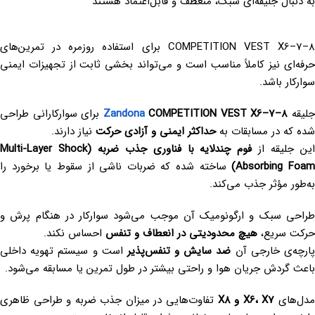
به دنبال جلیقه‌ای سبک، منعطف و قابل‌اعتماد هستند
COMPETITION VEST X6–7–8 برای استفاده روزمره در تمرین‌های
حرفه‌ای نیز کاملاً مناسب است و می‌تواند بخشی ثابت از تجهیزات ایمنی
سوارکار باشد.
لیقه
COMPETITION VEST X6–7–8
Zandona
برای سوارکارانی طراحی
شده که در مسابقات به
حداکثر ایمنی و آزادی حرکت
نیاز دارند.
ین جلیقه از
فوم چندلایه با فناوری جذب ضربه (Multi-Layer Shock
Absorbing Foam
ساخته شده که ضربات ناشی از سقوط یا برخورد را
به‌طور مؤثر جذب می‌کند.
طراحی سبک و ارگونومیک آن موجب می‌شود سوارکار در هنگام پرش و
حرکت سریع،
هیچ محدودیتی در انعطاف و تنفس
احساس نکند.
ارچه‌ی خارجی آن
ضد سایش و تنفس‌پذیر
است و سیستم تهویه داخلی
باعث گردش جریان هوا و راحتی بیشتر در طول تمرین یا مسابقه می‌شود.
دل‌های
X6، X7 و X8
تفاوت‌هایی در میزان جذب ضربه و طراحی ظاهری