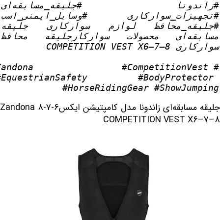
#زاندونا #جلیقه
_
مس
#تجهیزات
_
سوارکاری #وسایل
_
ایمنی
_
ا
#جلیقه
_
محافظ
مسابقه‌
سوارکاری COMPETITION VEST X6–7–8
#CompetitionVest
#Zandona
#EquestrianSafety
#BodyProtector
#HorseRidingGear
#ShowJumping
جلیقه مسابقه‌ای زاندونا مدل کامپتیشن ایکس6-7-8 Zandona
COMPETITION VEST X6–7–8