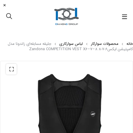
خانه
محصولات سوارکار
لباس سوارکاری
جلیقه مسابقه‌ای زاندونا مدل
کامپتیشن ایکس6-7-8 Zandona COMPETITION VEST X6–7–8