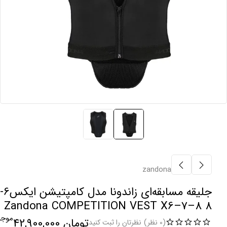
zandona
8 Zandona COMPETITION VEST X6–7–8
موجو
تومان
42,900,000
(0 نظر)
نظرتان را ثبت کنید