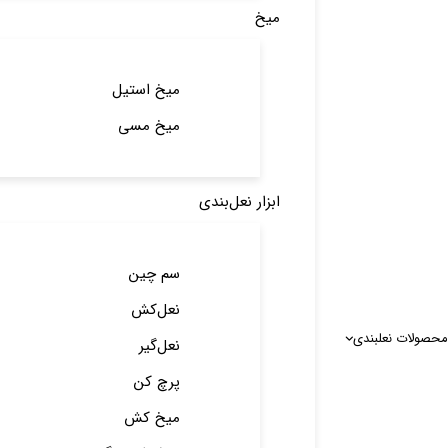
میخ
میخ استیل
میخ مسی
ابزار نعل‌بندی
سم چین
نعل‌کش
محصولات نعلبندی
نعل‌گیر
پرچ کن
میخ کش