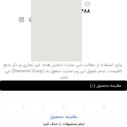
info@iranhoof.ir
09128385488
برای استفاده از مطالب این سایت داشتن هدف غیر ‌تجاری و ذکر منبع
کافیست. تمام حقوق این وب‌سایت متعلق به (Diamond Group) می
باشد.
مقایسه محصول
(0)
مقایسه محصول
تمام محصولات را حذف کنید