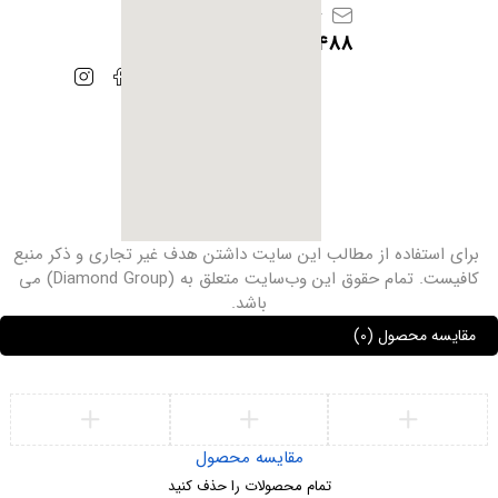
info@iranhoof.ir
09128385488
برای استفاده از مطالب این سایت داشتن هدف غیر ‌تجاری و ذکر منبع
کافیست. تمام حقوق این وب‌سایت متعلق به (Diamond Group) می
باشد.
مقایسه محصول
(0)
مقایسه محصول
تمام محصولات را حذف کنید