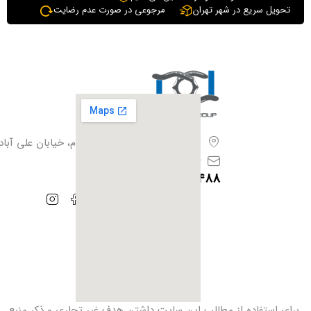
تحویل سریع در شهر تهران
مرجوعی در صورت عدم رضایت
تهران،بزرگراه آزادگان، فیروزبهرام، خیابان علی آباد،
info@iranhoof.ir
09128385488
برای استفاده از مطالب این سایت داشتن هدف غیر ‌تجاری و ذکر منبع