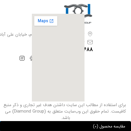
تهران،بزرگراه آزادگان، فیروزبهرام، خیابان علی آباد،
info@iranhoof.ir
09128385488
برای استفاده از مطالب این سایت داشتن هدف غیر ‌تجاری و ذکر منبع
کافیست. تمام حقوق این وب‌سایت متعلق به (Diamond Group) می
باشد.
مقایسه محصول
(0)