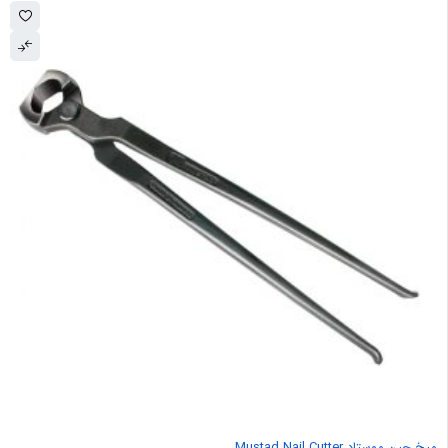
میخ چین موستاد Mustad Nail Cutter