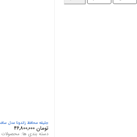
جلیقه محافظ زاندونا مدل سافت‌پرو ایکس6-7-8 RO X6–7–8
تومان
46,800,000
دسته بندی ها:
محصولات س