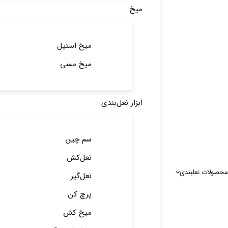
میخ
میخ استیل
میخ مسی
ابزار نعل‌بندی
سم چین
نعل‌کش
محصولات نعلبندی
نعل‌گیر
پرچ کن
میخ کش