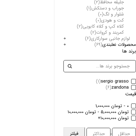
جلیقه محافظ
(2)
جوراب و دستکش
(1)
شلوار و لگ
(0)
کت و هودی
(0)
کلاه کپ و کلاه کابویی
(2)
کمربند و کروات
(2)
لوازم جانبی سوارکاری
(6)
محصولات نعلبندی
(69)
برند ها
sergio grasso
(1)
zandona
(6)
قیمت
0 - تومان 1,000,000
تومان 5,000,000 - تومان 10,000,000
تومان 10,000,000+
فیلتر