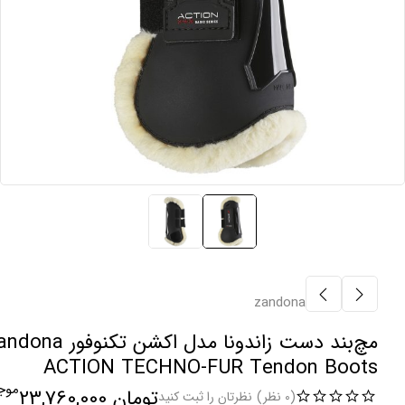
zandona
مچ‌بند دست زاندونا مدل اکشن تکنوفور
ACTION TECHNO-FUR Tendon Boots
موج
تومان
23,760,000
(0 نظر)
نظرتان را ثبت کنید