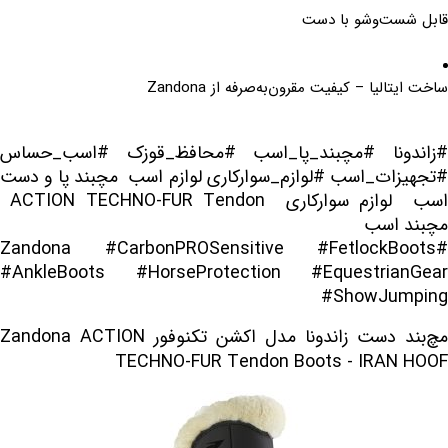
قابل شست‌وشو با دست
ساخت ایتالیا – کیفیت مقرون‌به‌صرفه از Zandona
#زاندونا #مچبند_پا_اسب #محافظ_قوزک #اسب_حساس
#تجهیزات_اسب #لوازم_سوارکاری لوازم اسب مچبند پا و دست
اسب لوازم سوارکاری ACTION TECHNO-FUR Tendon
مچبند اسب
#Zandona #CarbonPROSensitive #FetlockBoots
#AnkleBoots #HorseProtection #EquestrianGear
#ShowJumping
مچ‌بند دست زاندونا مدل اکشن تکنوفور Zandona ACTION
TECHNO-FUR Tendon Boots - IRAN HOOF