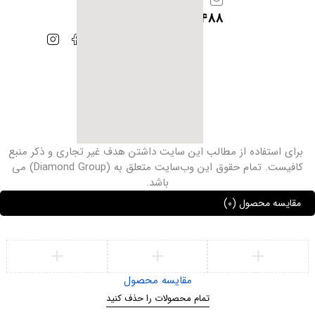
info@iranhoof.ir
09128385488
برای استفاده از مطالب این سایت داشتن هدف غیر ‌تجاری و ذکر منبع
کافیست. تمام حقوق این وب‌سایت متعلق به (Diamond Group) می
باشد.
مقایسه محصول
(0)
مقایسه محصول
تمام محصولات را حذف کنید