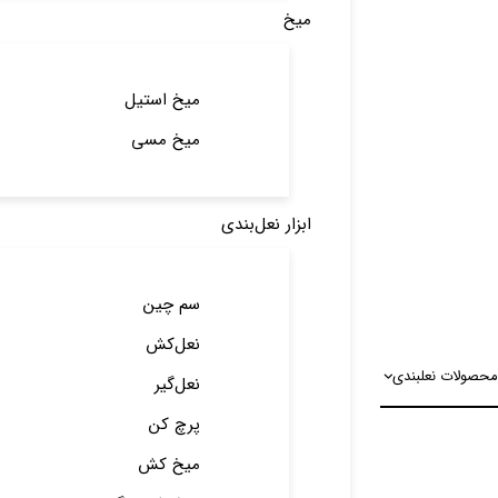
میخ
میخ استیل
میخ مسی
ابزار نعل‌بندی
سم چین
نعل‌کش
محصولات نعلبندی
نعل‌گیر
پرچ کن
میخ کش