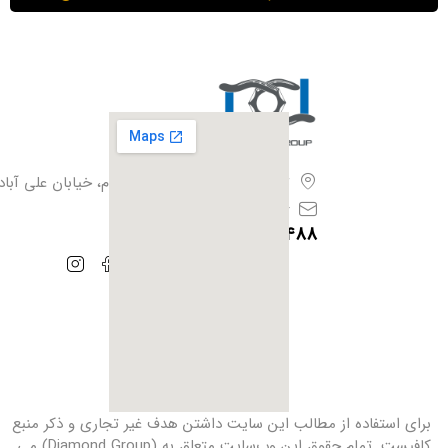
تهران،بزرگراه آزادگان، فیروزبهرام، خیابان علی آباد،
info@iranhoof.ir
09128385488
برای استفاده از مطالب این سایت داشتن هدف غیر ‌تجاری و ذکر منبع
کافیست. تمام حقوق این وب‌سایت متعلق به (Diamond Group) می