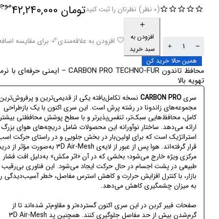
موجو
تومان
42,240,000
(0 نظر)
نظرتان را ثبت کنید
افزودن به
افزودن به علاقه‌مندی
برای مقایسه اضافه
سبد خرید
همین حالا خرید کن
محافظ تاندون CARBON PRO TECHNO-FUR – ایمنی حرفه‌ای ب
تهویه بالا
سری
CARBON PRO
نسخه تکامل‌یافته یکی از قدیمی‌ترین و پرفروش‌ترین
مجموعه‌های زاندونا در رشته پرش است. این سری اکنون با یک بازطراحی
کامل، محافظ‌هایی سبک‌تر، تنفس‌پذیرتر و با سطح پوشش محافظتی بیشتر
ارائه می‌دهد. ساختار نوآورانه این محصولات شامل دریچه‌های هوای بزرگ 
استراتژیک است که برای اولین‌بار در بخش جلویی و در راستای حرکت اسب
قرار گرفته‌اند. هوا پس از عبور از لایه‌ی 3D Air-Mesh به‌صورت مؤثر 
مرکزی ویژه خارج می‌شود؛ بخشی که در آن «اثر مکش» به‌دلیل افت فشار
طبیعی در پشت اجسام در حال حرکت ایجاد می‌شود. این فناوری بی‌رقیب 
بازار، با کنترل افزایش حرارت و کاهش استرس مفاصل، خطر آسیب‌دیدگی را
به میزان چشمگیری کاهش می‌دهد.
صفحات فیبر کربن در این سری اکنون گسترده‌تر و مقاوم‌تر شده‌اند تا از
گرم‌شدن بیش از حد مفاصل جلوگیری کنند. همچنین پد 3D Air-Mesh