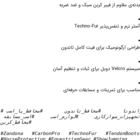
بدنه‌ی مقاوم از فیبر کربن سبک و ضد ضربه
آستر نرم و تنفس‌پذیر Techno-Fur
طراحی ارگونومیک برای فیت کامل تاندون
سیستم Velcro دوبل برای ثبات و تنظیم آسان
مناسب برای تمرینات و مسابقات حرفه‌ای
زاندونا #محافظ
_
تاندون #محافظ
_
پا
_
اسب 
تجهیزات
_
سوارکاری #لوازم
_
اسب #اسب
_
مسابقه 
#محافظ
_
کربن
#Zandona
#CarbonPro
#TechnoFur
#TendonBoots
#HorseProtection
#EquestrianGear
#ShowJumping