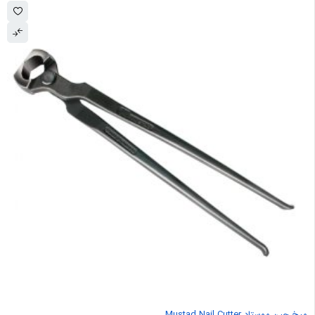
میخ چین موستاد Mustad Nail Cutter