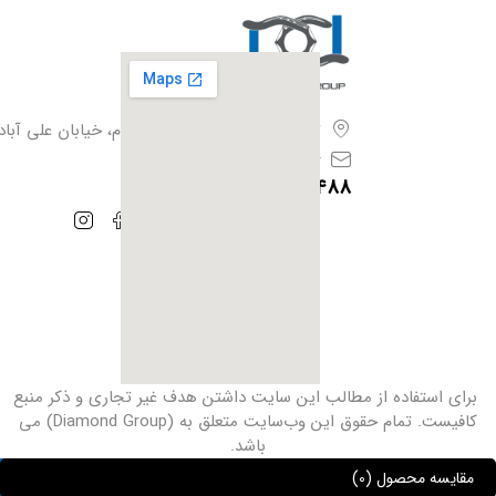
تهران،بزرگراه آزادگان، فیروزبهرام، خیابان علی آباد،
info@iranhoof.ir
09128385488
برای استفاده از مطالب این سایت داشتن هدف غیر ‌تجاری و ذکر منبع
کافیست. تمام حقوق این وب‌سایت متعلق به (Diamond Group) می
باشد.
مقایسه محصول
(0)